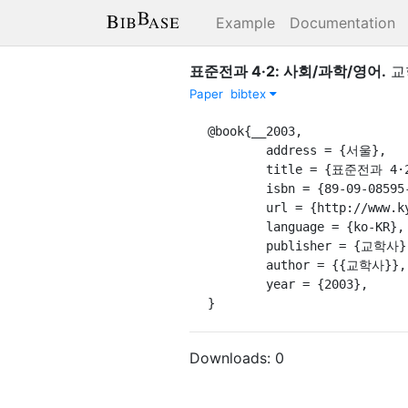
Example
Documentation
표준전과 4·2: 사회/과학/영어
.
교
Paper
bibtex
@book{__2003,

	address = {서울},

	title = {표준전과 4·2: 사회/과학/영어},

	isbn = {89-09-08595-9},

	url = {http://www.kyohak.co.kr},

	language = {ko-KR},

	publisher = {교학사},

	author = {{교학사}},

	year = {2003},

}
Downloads:
0