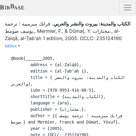
فرانك ميرمييه ؛ ترجمة
.
الكتاب والمدينة: بيروت والنشر والعربي
يوسف ضومط.
,
Mermier, F.
,
&
Ḍūmaṭ, Y.
مختارات،
,
al-
Zalqā
,
al-Ṭabʻah 1
edition
,
2005
.
OCLC: 235124190
bibtex
@book{_______2005,

	address = {al-Zalqā},

	edition = {al-Ṭabʻah 1},

	title = {الكتاب والمدينة: بيروت والنشر 
والعربي},

	isbn = {978-9953-416-88-5},

	shorttitle = {الكتاب والمدينة},

	language = {ara},

	publisher = {مختارات،},

	author = {{فرانك ميرمييه ؛ ترجمة يوسف 
ضومط.} and Mermier, Franck and Ḍūmaṭ, Yūsuf},

	year = {2005},

	note = {OCLC: 235124190},
