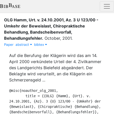
OLG Hamm, Urt. v. 24.10.2001, Az. 3 U 123/00 -
Umkehr der Beweislast, Chiropraktische
Behandlung, Bandscheibenvorfall,
Behandlungsfehler
.
October
,
2001
.
Paper
abstract
bibtex
Auf die Berufung der Klägerin wird das am 14.
April 2000 verkündete Urteil der 4. Zivilkammer
des Landgerichts Bielefeld abgeändert. Der
Beklagte wird verurteilt, an die Klägerin ein
Schmerzensgeld ...
@misc{noauthor_olg_2001,

	title = {{OLG} {Hamm}, {Urt}. v. 
24.10.2001, {Az}. 3 {U} 123/00 - {Umkehr} der 
{Beweislast}, {Chiropraktische} {Behandlung}, 
{Bandscheibenvorfall}, {Behandlungsfehler}},
