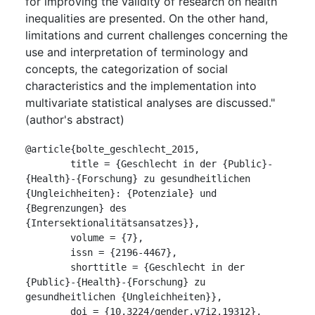
for improving the validity of research on health
inequalities are presented. On the other hand,
limitations and current challenges concerning the
use and interpretation of terminology and
concepts, the categorization of social
characteristics and the implementation into
multivariate statistical analyses are discussed."
(author's abstract)
@article{bolte_geschlecht_2015,

	title = {Geschlecht in der {Public}-
{Health}-{Forschung} zu gesundheitlichen 
{Ungleichheiten}: {Potenziale} und 
{Begrenzungen} des 
{Intersektionalitätsansatzes}},

	volume = {7},

	issn = {2196-4467},

	shorttitle = {Geschlecht in der 
{Public}-{Health}-{Forschung} zu 
gesundheitlichen {Ungleichheiten}},

	doi = {10.3224/gender.v7i2.19312},
