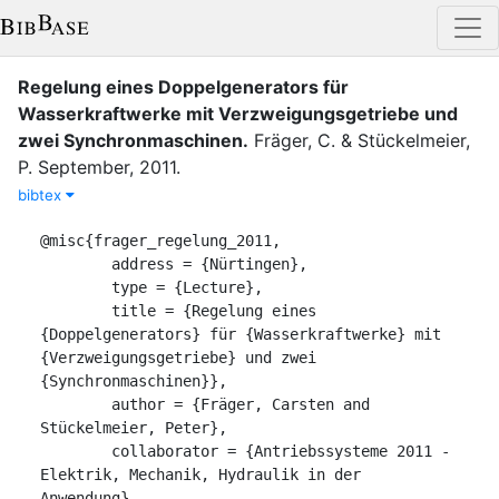
Regelung eines Doppelgenerators für
Wasserkraftwerke mit Verzweigungsgetriebe und
zwei Synchronmaschinen
.
Fräger, C.
&
Stückelmeier,
P.
September
,
2011
.
bibtex
@misc{frager_regelung_2011,

	address = {Nürtingen},

	type = {Lecture},

	title = {Regelung eines 
{Doppelgenerators} für {Wasserkraftwerke} mit 
{Verzweigungsgetriebe} und zwei 
{Synchronmaschinen}},

	author = {Fräger, Carsten and 
Stückelmeier, Peter},

	collaborator = {Antriebssysteme 2011 - 
Elektrik, Mechanik, Hydraulik in der 
Anwendung},
