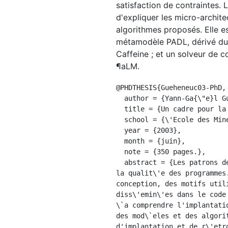
satisfaction de contraintes.
d'expliquer les micro-archite
algorithmes proposés. Elle es
métamodèle PADL, dérivé du 
Caffeine ; et un solveur de c
¶aLM.
@PHDTHESIS{Gueheneuc03-PhD,

  author = {Yann-Ga{\"e}l Gu{\'e}h{\'e}neuc},

  title = {Un cadre pour la tra\c cabilit\'e des motifs de conception},

  school = {\'Ecole des Mines de Nantes et Universit\'e de Nantes},

  year = {2003},

  month = {juin},

  note = {350 pages.},

  abstract = {Les patrons de conception sont importants en g\'enie logiciel \`a objets car ils contribuent \`a 
la qualit\'e des programmes
conception, des motifs util
diss\'emin\'es dans le code
\`a comprendre l'implantati
des mod\`eles et des algori
d'implantation et de r\'etr