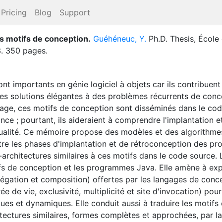
Pricing
Blog
Support
des motifs de conception
.
Guéhéneuc, Y.
Ph.D. Thesis
,
École
3
.
350 pages.
t importants en génie logiciel à objets car ils contribuent 
s solutions élégantes à des problèmes récurrents de concep
'usage, ces motifs de conception sont disséminés dans le cod
ance ; pourtant, ils aideraient à comprendre l'implantation 
alité. Ce mémoire propose des modèles et des algorithmes po
re les phases d'implantation et de rétroconception des pro
rchitectures similaires à ces motifs dans le code source.
ifs de conception et les programmes Java. Elle amène à expl
gré­gation et composition) offertes par les langages de co
ée de vie, exclusivité, multiplicité et site d'invocation) pour
ques et dynamiques. Elle conduit aussi à traduire les motif
hitectures similaires, formes complètes et approchées, par 