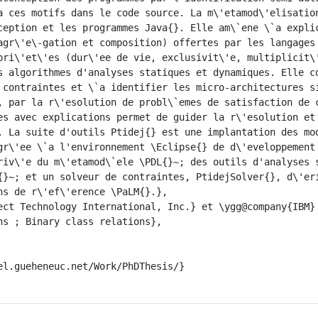
a ces motifs dans le code source. La m\'etamod\'elisation
ception et les programmes Java{}. Elle am\`ene \`a explic
agr\'e\-gation et composition) offertes par les langages 
pri\'et\'es (dur\'ee de vie, exclusivit\'e, multiplicit\'
s algorithmes d'analyses statiques et dynamiques. Elle co
 contraintes et \`a identifier les micro-architectures si
, par la r\'esolution de probl\`emes de satisfaction de c
es avec explications permet de guider la r\'esolution et
. La suite d'outils Ptidej{} est une implantation des mod
gr\'ee \`a l'environnement \Eclipse{} de d\'eveloppement 
riv\'e du m\'etamod\`ele \PDL{}~; des outils d'analyses s
{}~; et un solveur de contraintes, PtidejSolver{}, d\'eri
ns de r\'ef\'erence \PaLM{}.},
