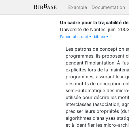
Example
Documentation
Un cadre pour la tra ̧cabilité 
Université de Nantes
,
juin
,
200
Paper
abstract
bibtex
Les patrons de conception son
programmes. Ils proposent de
pendant l'implan­tation. À l
explicites lors de la mainten
programmes, assurant leur qu
des motifs de conception ent
semi-automatique des micro-a
utilisée pour décrire les mot
interclasses (association, a
préciser leurs propriétés (dur
algorithmes d'analyses stati
et à identifier les micro-arc