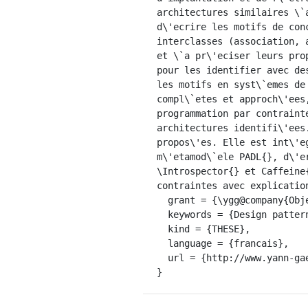
architectures similaires \`
d\'ecrire les motifs de con
interclasses (association, 
et \`a pr\'eciser leurs pro
pour les identifier avec de
les motifs en syst\`emes de
compl\`etes et approch\'ees
programmation par contraint
architectures identifi\'ees
propos\'es. Elle est int\'e
m\'etamod\`ele PADL{}, d\'e
\Introspector{} et Caffeine
contraintes avec explicatio
  grant = {\ygg@company{Object Technology International, Inc.} et \ygg@company{IBM} Eclipse Fellowship},

  keywords = {Design patterns ; Binary class relations},

  kind = {THESE},

  language = {francais},

  url = {http://www.yann-gael.gueheneuc.net/Work/PhDThesis/}

}