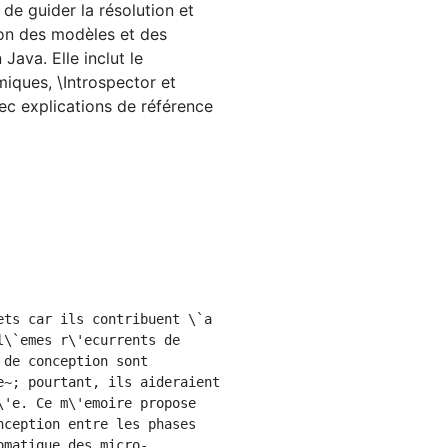
de guider la résolution et
tion des modèles et des
ava. Elle inclut le
iques, \Introspector et
vec explications de référence
\`emes r\'ecurrents de 
de conception sont 
~; pourtant, ils aideraient 
'e. Ce m\'emoire propose 
ception entre les phases 
omatique des micro-