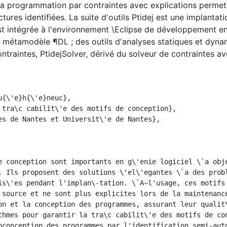
 La programmation par contraintes avec explications permet 
ctures identifiées. La suite d'outils Ptidej est une implanta
t intégrée à l'environnement \Eclipse de développement en J
métamodèle ¶DL ; des outils d'analyses statiques et dynam
ontraintes, PtidejSolver, dérivé du solveur de contraintes a
. Ils proposent des solutions \'el\'egantes \`a des probl
is\'es pendant l'implan\-tation. \`A~l'usage, ces motifs 
 source et ne sont plus explicites lors de la maintenance
on et la conception des programmes, assurant leur qualit\
thmes pour garantir la tra\c cabilit\'e des motifs de con
oconception des programmes par l'identification semi-aut