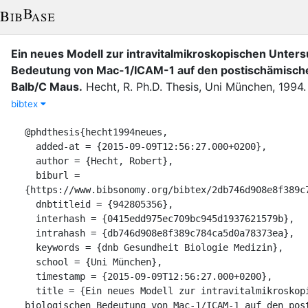
Ein neues Modell zur intravitalmikroskopischen Unter
Bedeutung von Mac-1/ICAM-1 auf den postischämisch
Balb/C Maus
.
Hecht, R.
Ph.D. Thesis
,
Uni München
,
1994
.
bibtex
@phdthesis{hecht1994neues,

  added-at = {2015-09-09T12:56:27.000+0200},

  author = {Hecht, Robert},

  biburl = 
{https://www.bibsonomy.org/bibtex/2db746d908e8f389c7
  dnbtitleid = {942805356},

  interhash = {0415edd975ec709bc945d1937621579b},

  intrahash = {db746d908e8f389c784ca5d0a78373ea},

  keywords = {dnb Gesundheit Biologie Medizin},

  school = {Uni München},

  timestamp = {2015-09-09T12:56:27.000+0200},

  title = {Ein neues Modell zur intravitalmikroskopischen Untersuchung der 
biologischen Bedeutung von Mac-1/ICAM-1 auf den post