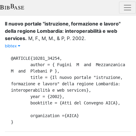
Il nuovo portale "istruzione, formazione e lavoro"
della regione Lombardia: interoperabilità e web
services
.
M, F.
,
M, M.
,
&
P, P.
2002
.
bibtex
@ARTICLE{10281_34254,

	author = { Fugini  M  and  Mezzanzanica  
M  and  Plebani P },

	title = {Il nuovo portale "istruzione, 
formazione e lavoro" della regione Lombardia: 
interoperabilità e web services},

	year = {2002},

	booktitle = {Atti del Convegno AICA},	
	organization ={AICA}

}