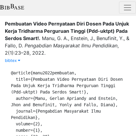
Pembuatan Video Pernyataan Diri Dosen Pada Unjuk
Kerja Tridharma Perguruan Tinggi (Pdd-uktpt) Pada
Serdos Smart!
.
Manu, G. A.
,
Enstein, J.
,
Benufinit, Y.
,
&
Fallo, D.
Pengabdian Masyarakat Ilmu Pendidikan
,
2
(
1
)
:
23–28
,
2022
.
bibtex
@article{manu2022pembuatan,

  title={Pembuatan Video Pernyataan Diri Dosen 
Pada Unjuk Kerja Tridharma Perguruan Tinggi 
(Pdd-uktpt) Pada Serdos Smart!},

  author={Manu, Gerlan Apriandy and Enstein, 
Jhon and Benufinit, Yonly and Fallo, Diana},

  journal={Pengabdian Masyarakat Ilmu 
Pendidikan},

  volume={2},

  number={1},
