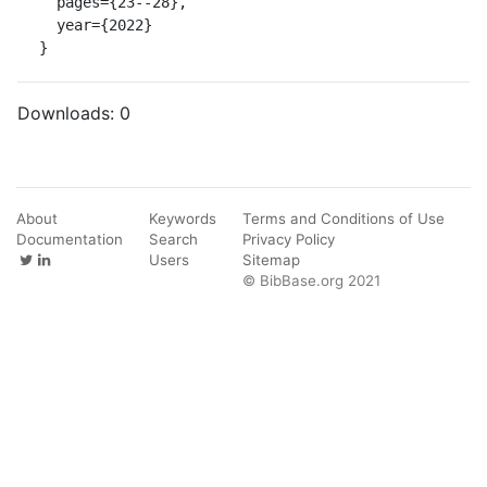
  pages={23--28},

  year={2022}

}
Downloads:
0
About
Keywords
Terms and Conditions of Use
Documentation
Search
Privacy Policy
Users
Sitemap
© BibBase.org 2021