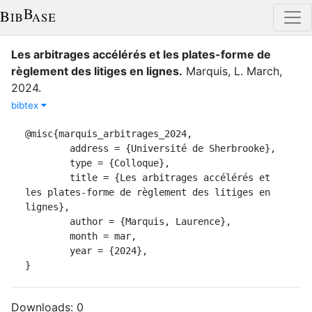
Les arbitrages accélérés et les plates-forme de
règlement des litiges en lignes
.
Marquis, L.
March
,
2024
.
bibtex
@misc{marquis_arbitrages_2024,

	address = {Université de Sherbrooke},

	type = {Colloque},

	title = {Les arbitrages accélérés et 
les plates-forme de règlement des litiges en 
lignes},

	author = {Marquis, Laurence},

	month = mar,

	year = {2024},

}
Downloads:
0