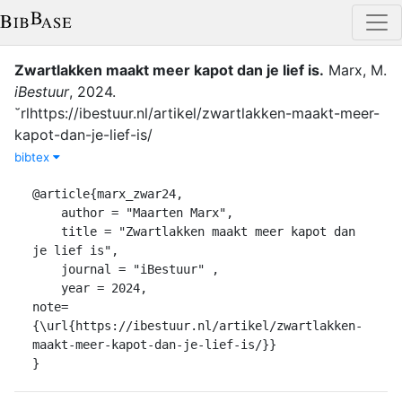
Zwartlakken maakt meer kapot dan je lief is
.
Marx, M.
iBestuur
,
2024
.
˘rlhttps://ibestuur.nl/artikel/zwartlakken-maakt-meer-
kapot-dan-je-lief-is/
bibtex
@article{marx_zwar24,

    author = "Maarten Marx",

    title = "Zwartlakken maakt meer kapot dan 
je lief is",

    journal = "iBestuur" ,

    year = 2024,

note=
{\url{https://ibestuur.nl/artikel/zwartlakken-
maakt-meer-kapot-dan-je-lief-is/}}

}