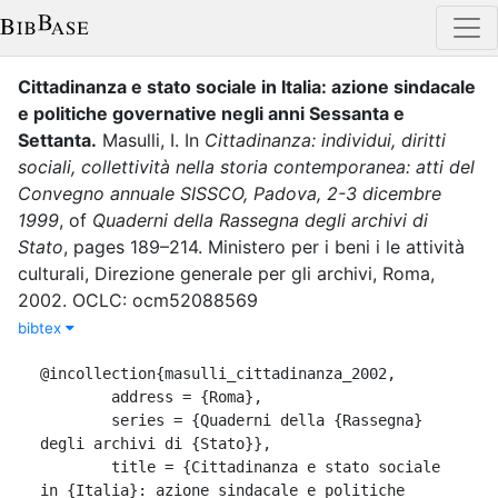
Cittadinanza e stato sociale in Italia: azione sindacale
e politiche governative negli anni Sessanta e
Settanta
.
Masulli, I.
In
Cittadinanza: individui, diritti
sociali, collettività nella storia contemporanea: atti del
Convegno annuale SISSCO, Padova, 2-3 dicembre
1999
,
of
Quaderni della Rassegna degli archivi di
Stato
,
pages
189–214
.
Ministero per i beni i le attività
culturali, Direzione generale per gli archivi
,
Roma
,
2002
.
OCLC: ocm52088569
bibtex
@incollection{masulli_cittadinanza_2002,

	address = {Roma},

	series = {Quaderni della {Rassegna} 
degli archivi di {Stato}},

	title = {Cittadinanza e stato sociale 
in {Italia}: azione sindacale e politiche 