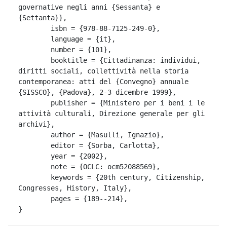
governative negli anni {Sessanta} e 
{Settanta}},

	isbn = {978-88-7125-249-0},

	language = {it},

	number = {101},

	booktitle = {Cittadinanza: individui, 
diritti sociali, collettività nella storia 
contemporanea: atti del {Convegno} annuale 
{SISSCO}, {Padova}, 2-3 dicembre 1999},

	publisher = {Ministero per i beni i le 
attività culturali, Direzione generale per gli 
archivi},

	author = {Masulli, Ignazio},

	editor = {Sorba, Carlotta},

	year = {2002},

	note = {OCLC: ocm52088569},

	keywords = {20th century, Citizenship, 
Congresses, History, Italy},

	pages = {189--214},

}