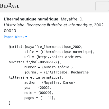
L’herméneutique numérique
.
Mayaffre, D.
L'Astrolabe. Recherche littéraire et informatique
,
2002
.
00020
Paper
bibtex
@article{mayaffre_lhermeneutique_2002,

	title = {L’herméneutique numérique},

	url = {http://halshs.archives- 
ouvertes.fr/hal-00586512/},

	number = {numéro spécial},

	journal = {L'Astrolabe. Recherche 
littéraire et informatique},

	author = {Mayaffre, Damon},

	year = {2002},

	note = {00020},

	pages = {1--11},

}