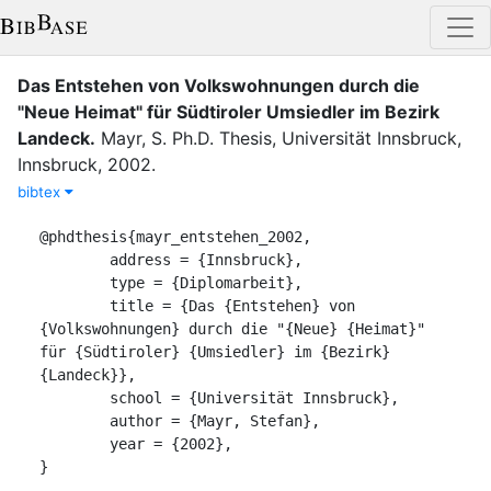
Das Entstehen von Volkswohnungen durch die
"Neue Heimat" für Südtiroler Umsiedler im Bezirk
Landeck
.
Mayr, S.
Ph.D. Thesis
,
Universität Innsbruck
,
Innsbruck
,
2002
.
bibtex
@phdthesis{mayr_entstehen_2002,

	address = {Innsbruck},

	type = {Diplomarbeit},

	title = {Das {Entstehen} von 
{Volkswohnungen} durch die "{Neue} {Heimat}" 
für {Südtiroler} {Umsiedler} im {Bezirk} 
{Landeck}},

	school = {Universität Innsbruck},

	author = {Mayr, Stefan},

	year = {2002},

}