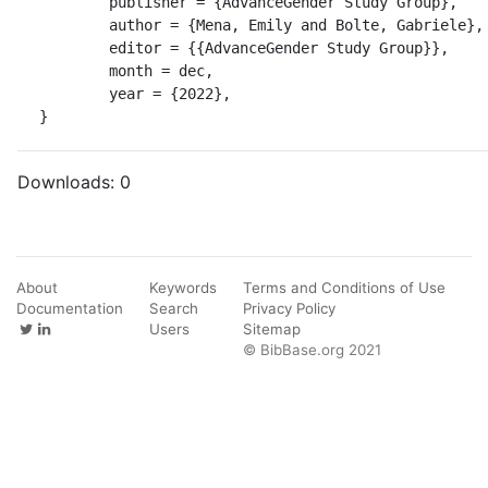
	publisher = {AdvanceGender Study Group},

	author = {Mena, Emily and Bolte, Gabriele},

	editor = {{AdvanceGender Study Group}},

	month = dec,

	year = {2022},

}
Downloads:
0
About
Keywords
Terms and Conditions of Use
Documentation
Search
Privacy Policy
Users
Sitemap
© BibBase.org 2021