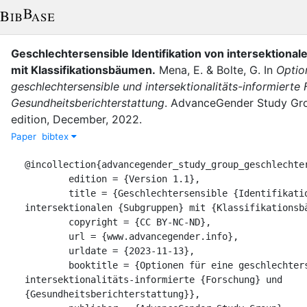
Geschlechtersensible Identifikation von intersektiona
mit Klassifikationsbäumen
.
Mena, E.
&
Bolte, G.
In
Optio
geschlechtersensible und intersektionalitäts-informierte
Gesundheitsberichterstattung
.
AdvanceGender Study Gr
edition
,
December
,
2022
.
Paper
bibtex
@incollection{advancegender_study_group_geschlechter
	edition = {Version 1.1},

	title = {Geschlechtersensible {Identifikation} von 
intersektionalen {Subgruppen} mit {Klassifikationsbä
	copyright = {CC BY-NC-ND},

	url = {www.advancegender.info},

	urldate = {2023-11-13},

	booktitle = {Optionen für eine geschlechtersensible und 
intersektionalitäts-informierte {Forschung} und 
{Gesundheitsberichterstattung}},
