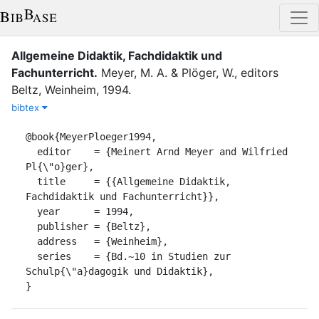
Allgemeine Didaktik, Fachdidaktik und
Fachunterricht
.
Meyer, M. A.
&
Plöger, W.
, editor
s
Beltz
,
Weinheim
,
1994
.
bibtex
@book{MeyerPloeger1994,

  editor    = {Meinert Arnd Meyer and Wilfried 
Pl{\"o}ger},

  title     = {{Allgemeine Didaktik, 
Fachdidaktik und Fachunterricht}},

  year      = 1994,

  publisher = {Beltz},

  address   = {Weinheim},

  series    = {Bd.~10 in Studien zur 
Schulp{\"a}dagogik und Didaktik},

}