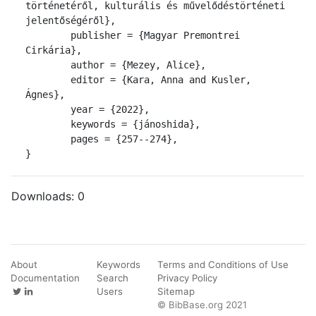
történetéről, kulturális és művelődéstörténeti 
jelentőségéről},

	publisher = {Magyar Premontrei 
Cirkária},

	author = {Mezey, Alice},

	editor = {Kara, Anna and Kusler, 
Ágnes},

	year = {2022},

	keywords = {jánoshida},

	pages = {257--274},

}
Downloads:
0
About
Keywords
Terms and Conditions of Use
Documentation
Search
Privacy Policy
Users
Sitemap
© BibBase.org 2021