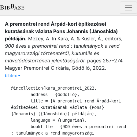
A premontrei rend Árpád-kori építkezései
kutatásának vázlata Pons Johannis (Jánoshida)
példáján
.
Mezey, A.
In
Kara, A.
&
Kusler, Á.
, editor
s
,
900 éves a premontrei rend : tanulmányok a rend
magyarországi történetéről, kulturális és
művelődéstörténeti jelentőségéről
,
pages
257–274
.
Magyar Premontrei Cirkária
,
Gödöllő
,
2022
.
bibtex
@incollection{kara_premontrei_2022,

	address = {Gödöllő},

	title = {A premontrei rend Árpád-kori 
építkezései kutatásának vázlata {Pons} 
{Johannis} ({Jánoshida}) példáján},

	language = {Hungarian},

	booktitle = {900 éves a premontrei rend 
: tanulmányok a rend magyarországi 