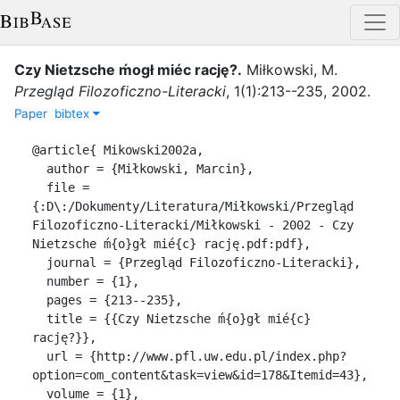
Czy Nietzsche ḿogł miéc rację?
.
Miłkowski, M.
Przegląd Filozoficzno-Literacki
,
1
(
1
)
:
213--235
,
2002
.
Paper
bibtex
@article{ Mikowski2002a,

  author = {Miłkowski, Marcin},

  file = 
{:D\:/Dokumenty/Literatura/Miłkowski/Przegląd 
Filozoficzno-Literacki/Miłkowski - 2002 - Czy 
Nietzsche ḿ{o}gł mié{c} rację.pdf:pdf},

  journal = {Przegląd Filozoficzno-Literacki},

  number = {1},

  pages = {213--235},

  title = {{Czy Nietzsche ḿ{o}gł mié{c} 
rację?}},

  url = {http://www.pfl.uw.edu.pl/index.php?
option=com_content&task=view&id=178&Itemid=43},

  volume = {1},
