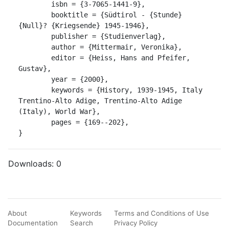
	isbn = {3-7065-1441-9},

	booktitle = {Südtirol - {Stunde} 
{Null}? {Kriegsende} 1945-1946},

	publisher = {Studienverlag},

	author = {Mittermair, Veronika},

	editor = {Heiss, Hans and Pfeifer, 
Gustav},

	year = {2000},

	keywords = {History, 1939-1945, Italy 
Trentino-Alto Adige, Trentino-Alto Adige 
(Italy), World War},

	pages = {169--202},

}
Downloads:
0
About
Keywords
Terms and Conditions of Use
Documentation
Search
Privacy Policy