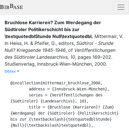
Bruchlose Karrieren? Zum Werdegang der
Südtiroler Politikerschicht bis zur
\textquotedblStunde Null\textquotedbl
.
Mittermair, V.
In
Heiss, H.
&
Pfeifer, G.
, editor
s
,
Südtirol - Stunde
Null? Kriegsende 1945-1946
,
of
Veröffentlichungen
des Südtiroler Landesarchivs, 10
,
pages
169–202
.
Studienverlag
,
Innsbruck-Wien-München
,
2000
.
bibtex
@incollection{mittermair_bruchlose_2000,

	address = {Innsbruck-Wien-München},

	series = {Veröffentlichungen des 
{Südtiroler} {Landesarchivs}, 10},

	title = {Bruchlose {Karrieren}? {Zum} 
{Werdegang} der {Südtiroler} {Politikerschicht} 
bis zur {\textbackslash}{textquotedblStunde} 
{Null}{\textbackslash}textquotedbl},
