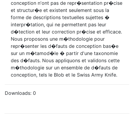
conception n'ont pas de repr�sentation pr�cise
et structur�e et existent seulement sous la
forme de descriptions textuelles sujettes �
interpr�tation, qui ne permettent pas leur
d�tection et leur correction pr�cise et efficace.
Nous proposons une m�thodologie pour
repr�senter les d�fauts de conception bas�e
sur un m�tamod�le � partir d'une taxonomie
des d�fauts. Nous appliquons et validons cette
m�thodologie sur un ensemble de d�fauts de
conception, tels le Blob et le Swiss Army Knife.
Downloads:
0
About
Keywords
Terms and Conditions of Use
Documentation
Search
Privacy Policy
Users
Sitemap