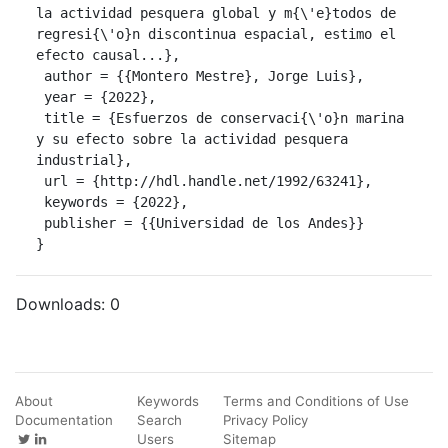
la actividad pesquera global y m{\'e}todos de 
regresi{\'o}n discontinua espacial, estimo el 
efecto causal...},

 author = {{Montero Mestre}, Jorge Luis},

 year = {2022},

 title = {Esfuerzos de conservaci{\'o}n marina 
y su efecto sobre la actividad pesquera 
industrial},

 url = {http://hdl.handle.net/1992/63241},

 keywords = {2022},

 publisher = {{Universidad de los Andes}}

}
Downloads:
0
About
Keywords
Terms and Conditions of Use
Documentation
Search
Privacy Policy
Users
Sitemap