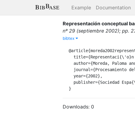
Example
Documentation
Representación conceptual basa
nº 29 (septiembre 2002); pp. 
bibtex
@article{moreda2002represent
  title={Representaci{\'o}n conceptual basada en t{\'e}cnicas ling{\"u}{\'\i}sticas},

  author={Moreda, Paloma and Mu{\~n}oz, Rafael},

  journal={Procesamiento del lenguaje natural, n{\textordmasculine} 29 (septiembre 2002); pp. 231-238},

  year={2002},

  publisher={Sociedad Espa{\~n}ola para el Procesamiento del Lenguaje Natural}

}
Downloads:
0