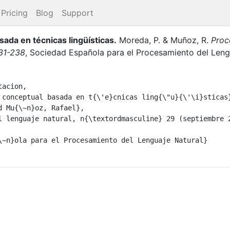
Pricing
Blog
Support
da en técnicas lingüı́sticas
.
Moreda, P.
&
Muñoz, R.
Proc
231-238
,
Sociedad Española para el Procesamiento del Leng
acion,
