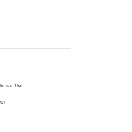
tions of Use
021