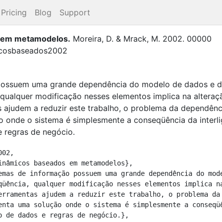
Pricing
Blog
Support
s em metamodelos
.
Moreira, D.
&
Mrack, M.
2002
.
00000
icosbaseados2002
possuem uma grande dependência do modelo de dados e d
ualquer modificação nesses elementos implica na alteraç
ajudem a reduzir este trabalho, o problema da dependênci
o onde o sistema é simplesmente a conseqüência da interli
e regras de negócio.
02,

qüência, qualquer modificação nesses elementos implica na
erramentas ajudem a reduzir este trabalho, o problema da 
enta uma solução onde o sistema é simplesmente a conseqüê
o de dados e regras de negócio.},
