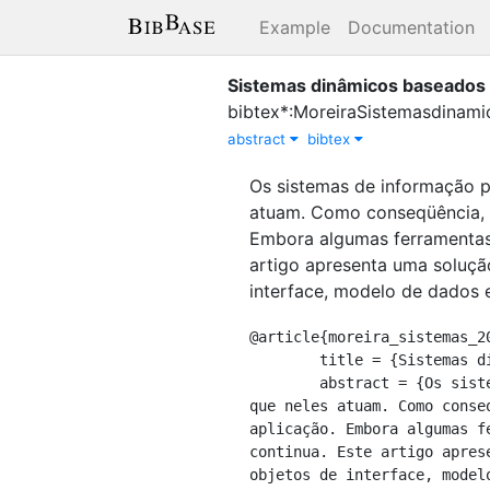
Example
Documentation
Sistemas dinâmicos baseado
bibtex*:MoreiraSistemasdinam
abstract
bibtex
Os sistemas de informação 
atuam. Como conseqüência, q
Embora algumas ferramentas 
artigo apresenta uma soluçã
interface, modelo de dados 
@article{moreira_sistemas_20
	title = {Sistemas dinâmicos baseados em metamodelos},

	abstract = {Os sistemas de informação possuem uma grande dependência do modelo de dados e dos processos 
que neles atuam. Como conse
aplicação. Embora algumas f
continua. Este artigo apres
objetos de interface, model