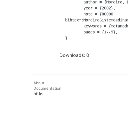
	author = {Moreira, Diego and Mrack, Marcelo},

	year = {2002},

	note = {00000

bibtex*:MoreiraSistemasdinam
	keywords = {metamodelo, sistema de informação, sistemas dinâmicos},

	pages = {1--9},

}
Downloads:
0
About
Documentation