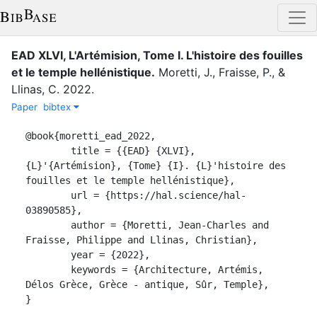
EAD XLVI, L'Artémision, Tome I. L'histoire des fouilles
et le temple hellénistique
.
Moretti, J.
,
Fraisse, P.
,
&
Llinas, C.
2022
.
Paper
bibtex
@book{moretti_ead_2022,

	title = {{EAD} {XLVI}, 
{L}'{Artémision}, {Tome} {I}. {L}'histoire des 
fouilles et le temple hellénistique},

	url = {https://hal.science/hal-
03890585},

	author = {Moretti, Jean-Charles and 
Fraisse, Philippe and Llinas, Christian},

	year = {2022},

	keywords = {Architecture, Artémis, 
Délos Grèce, Grèce - antique, Sûr, Temple},

}