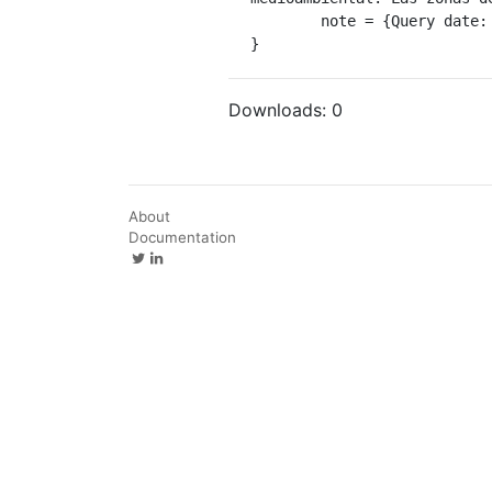
	note = {Query date: 2024-02-20 17:56:36},

}
Downloads:
0
About
Documentation