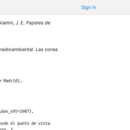
Sign in
Alamin, J. E.
Papeles de
 medioambiental. Las zonas
&as_sdt=2007},

ro …},
