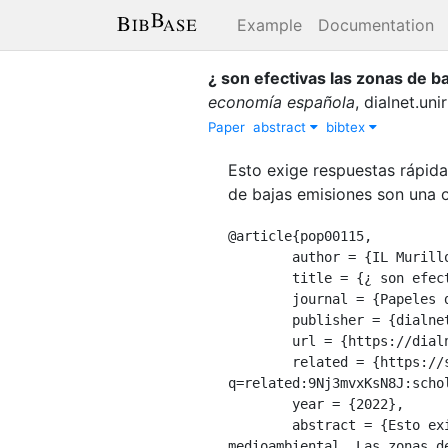
Example
Documentation
¿ son efectivas las zonas de b
economía española
,
dialnet.unir
Paper
abstract
bibtex
Esto exige respuestas rápida
de bajas emisiones son una 
@article{pop00115,

	author = {IL Murillo and JT El Alamin},

	title = {¿ son efectivas las zonas de bajas emisiones? el caso del centro de Madrid},

	journal = {Papeles de economía española},

	publisher = {dialnet.unirioja.es},

	url = {https://dialnet.unirioja.es/servlet/articulo?codigo=8435920},

	related = {https://scholar.google.com/scholar?
q=related:9Nj3mvxKsN8J:scho
	year = {2022},

	abstract = {Esto exige respuestas rápidas para crear entornos sostenibles desde el punto de vista 
medioambiental. Las zonas d