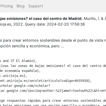
Pricing
Blog
Support
ajas emisiones? el caso del centro de Madrid
.
Murillo, I.
&
ioja.es
,
2022
.
Query date: 2024-02-20 17:56:36
s para crear entornos sostenibles desde el punto de vista
opción sencilla y económica, pero …
lar.google.com/\&scioq=author:%22jamal+toutouh%22\&hl=en\
e bajas emisiones son una opción sencilla y económica, pe