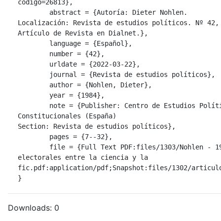
codigo=26813},

	abstract = {Autoría: Dieter Nohlen.

Localización: Revista de estudios políticos. Nº 42, 
Artículo de Revista en Dialnet.},

	language = {Español},

	number = {42},

	urldate = {2022-03-22},

	journal = {Revista de estudios políticos},

	author = {Nohlen, Dieter},

	year = {1984},

	note = {Publisher: Centro de Estudios Políticos y 
Constitucionales (España)

Section: Revista de estudios políticos},

	pages = {7--32},

	file = {Full Text PDF:files/1303/Nohlen - 1984 - Los sistemas 
electorales entre la ciencia y la 
fic.pdf:application/pdf;Snapshot:files/1302/articulo
}
Downloads:
0