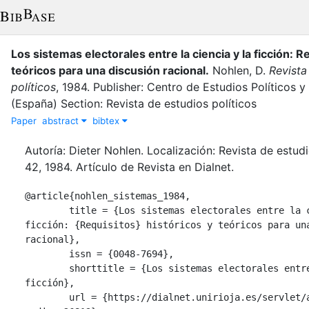
Los sistemas electorales entre la ciencia y la ficción: R
teóricos para una discusión racional
.
Nohlen, D.
Revista
políticos
,
1984
.
Publisher: Centro de Estudios Políticos y
(España) Section: Revista de estudios políticos
Paper
abstract
bibtex
Autoría: Dieter Nohlen. Localización: Revista de estudi
42, 1984. Artículo de Revista en Dialnet.
@article{nohlen_sistemas_1984,

	title = {Los sistemas electorales entre la ciencia y la 
ficción: {Requisitos} históricos y teóricos para una
racional},

	issn = {0048-7694},

	shorttitle = {Los sistemas electorales entre la ciencia y la 
ficción},

	url = {https://dialnet.unirioja.es/servlet/articulo?