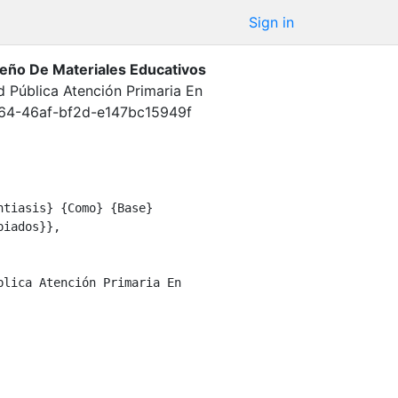
Sign in
seño De Materiales Educativos
d Pública Atención Primaria En
64-46af-bf2d-e147bc15949f
iados}},
