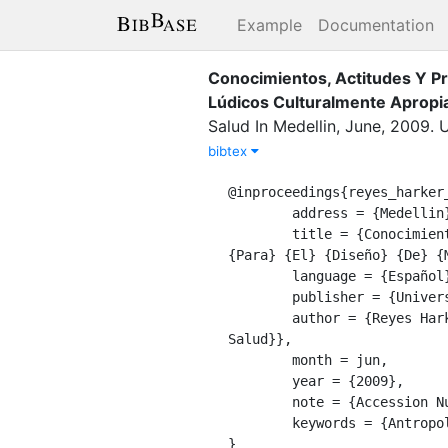
Example
Documentation
Conocimientos, Actitudes Y Pr
Lúdicos Culturalmente Apropi
Salud
In
Medellin
,
June
,
2009
.
U
bibtex
@inproceedings{reyes_harker_
	address = {Medellin},

	title = {Conocimientos, {Actitudes} {Y} {Prácticas} {Sobre} {Las} {Geohelmintiasis} {Como} {Base} 
{Para} {El} {Diseño} {De} {
	language = {Español},

	publisher = {Universidad De Antioquia},

	author = {Reyes Harker, Patricia and {Vi Congreso Internacional De Salud Pública Atención Primaria En 
Salud}},

	month = jun,

	year = {2009},

	note = {Accession Number: 2adbad79-7e64-46af-bf2d-e147bc15949f},

	keywords = {Antropologia Médica},

}