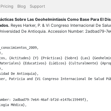
Pricing
Blog
Support
ácticas Sobre Las Geohelmintiasis Como Base Para El Di
ados
.
Reyes Harker, P.
&
Vi Congreso Internacional De Salu
niversidad De Antioquia
.
Accession Number: 2adbad79-7e
conocimientos_2009,

Materiales} {Educativos} {Lúdicos} {Culturalmente} {Aprop