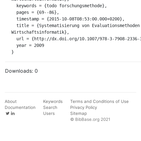
  keywords = {todo forschungsmethode},

  pages = {69--86},

  timestamp = {2015-10-08T08:53:00.000+0200},

  title = {Systematisierung von Evaluationsmethoden in der gestaltungsorientierten 
Wirtschaftsinformatik},

  url = {http://dx.doi.org/10.1007/978-3-7908-2336-3_4},

  year = 2009

}
Downloads:
0
About
Keywords
Terms and Conditions of Use
Documentation
Search
Privacy Policy
Users
Sitemap
© BibBase.org 2021