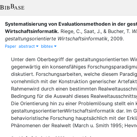
Systematisierung von Evaluationsmethoden in der gest
Wirtschaftsinformatik
.
Riege, C.
,
Saat, J.
,
&
Bucher, T.
Wi
gestaltungsorientierte Wirtschaftsinformatik
,
2009
.
Paper
abstract
bibtex
Unter dem Oberbegriff der gestaltungsorientierten Wir
gegenwärtig ein konsensfähiges Forschungsparadigma
diskutiert. Forschungsarbeiten, welche diesem Paradi
vornehmlich mit der Konstruktion generischer Artefakt
Rahmenwird durch einen bestimmten Realweltausschnit
Bedingung für die Auswahl dieses Realweltausschnitts
Die Orientierung hin zu einer Problemlösung stellt ein
gestaltungsorientiertenWirtschaftsinformatik dar. Im 
behavioristische Forschung hauptsächlich mit der Er
Phänomenen der Realwelt (March u. Smith 1995; Hevner