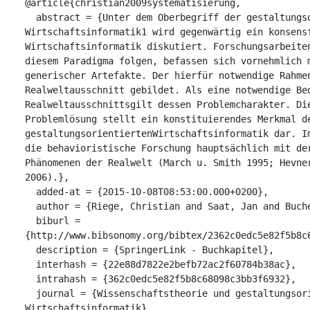
@article{christian2009systematisierung,

  abstract = {Unter dem Oberbegriff der gestaltungsorientierten 
Wirtschaftsinformatik1 wird gegenwärtig ein konsensf
Wirtschaftsinformatik diskutiert. Forschungsarbeiten,
diesem Paradigma folgen, befassen sich vornehmlich m
generischer Artefakte. Der hierfür notwendige Rahmen
Realweltausschnitt gebildet. Als eine notwendige Bed
Realweltausschnittsgilt dessen Problemcharakter. Die
Problemlösung stellt ein konstituierendes Merkmal de
gestaltungsorientiertenWirtschaftsinformatik dar. Im
die behavioristische Forschung hauptsächlich mit der
Phänomenen der Realwelt (March u. Smith 1995; Hevner
2006).},

  added-at = {2015-10-08T08:53:00.000+0200},

  author = {Riege, Christian and Saat, Jan and Bucher, Tobias},

  biburl = 
{http://www.bibsonomy.org/bibtex/2362c0edc5e82f5b8c6
  description = {SpringerLink - Buchkapitel},

  interhash = {22e88d7822e2befb72ac2f60784b38ac},

  intrahash = {362c0edc5e82f5b8c68098c3bb3f6932},

  journal = {Wissenschaftstheorie und gestaltungsorientierte 
Wirtschaftsinformatik},
