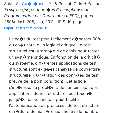
Sakti, A.
,
Gu�h�neuc, Y.
,
&
Pesant, G.
In
Actes des
7<sup>e</sup> Journ�es Francophones de
Programmation par Contraintes (JFPC)
,
pages
289&ndash;298
,
juin
,
2011
.
LIRIS
.
10 pages.
Paper
abstract
bibtex
Le co�t du test peut facilement d�passer 50%
du co�t total d'un logiciel critique. Le test
structurel est la strat�gie de choix pour tester
un syst�me critique. En fonction de la criticit�
du syst�me, diff�rentes applications de test
structurel sont exig�es (analyse de couverture
structurelle, g�n�ration des donn�es de test,
preuve de la post condition). Cet article
s'int�resse au probl�me de combinaison des
applications de test structurel, peu touch�
jusqu'� maintenant, qui peut faciliter
l'automatisation du processus de test structurel
et r�duire de mani�re significative le nombre