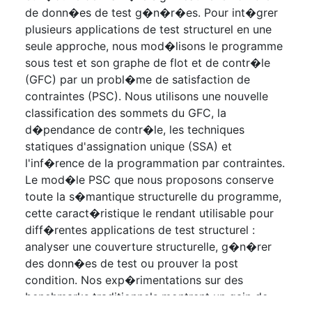
de donn�es de test g�n�r�es. Pour int�grer
plusieurs applications de test structurel en une
seule approche, nous mod�lisons le programme
sous test et son graphe de flot et de contr�le
(GFC) par un probl�me de satisfaction de
contraintes (PSC). Nous utilisons une nouvelle
classification des sommets du GFC, la
d�pendance de contr�le, les techniques
statiques d'assignation unique (SSA) et
l'inf�rence de la programmation par contraintes.
Le mod�le PSC que nous proposons conserve
toute la s�mantique structurelle du programme,
cette caract�ristique le rendant utilisable pour
diff�rentes applications de test structurel :
analyser une couverture structurelle, g�n�rer
des donn�es de test ou prouver la post
condition. Nos exp�rimentations sur des
benchmarks traditionnels montrent un gain de