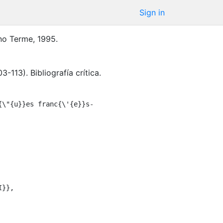
Sign in
no Terme
,
1995
.
13). Bibliografía crítica.
{\"{u}}es franc{\'{e}}s-
}},
