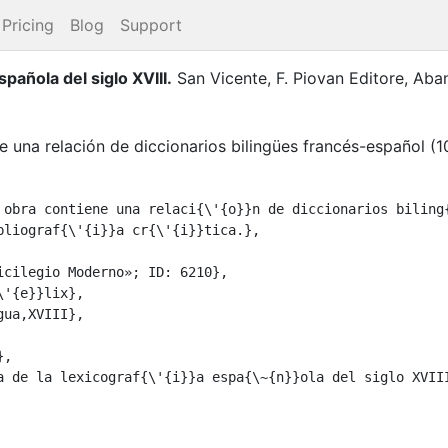
Pricing
Blog
Support
española del siglo XVIII
.
San Vicente, F.
Piovan Editore
,
Aba
una relación de diccionarios bilingües francés-español (103-1
 obra contiene una relaci{\'{o}}n de diccionarios biling
bliograf{\'{i}}a cr{\'{i}}tica.},

icilegio Moderno»; ID: 6210},

'{e}}lix},

ua,XVIII},

,

a de la lexicograf{\'{i}}a espa{\~{n}}ola del siglo XVIII