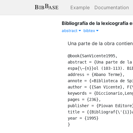
Example
Documentation
Bibliografía de la lexicografía 
abstract
bibtex
Una parte de la obra contiene 
@book{SanVicente1995,

abstract = {Una parte de la
espa{\~{n}}ol (103-113). Bi
address = {Abano Terme},

annote = {«Biblioteca de Sp
author = {{San Vicente}, F{\
keywords = {Diccionario,Leng
pages = {236},

publisher = {Piovan Editore}
title = {{Bibliograf{\'{i}}
year = {1995}

}