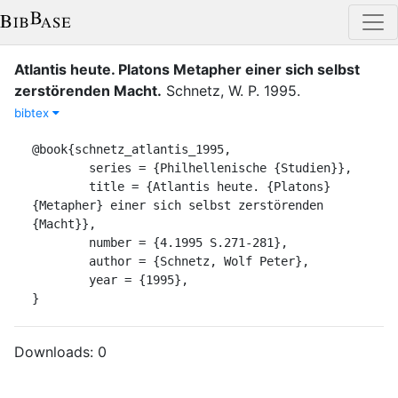
Atlantis heute. Platons Metapher einer sich selbst
zerstörenden Macht
.
Schnetz, W. P.
1995
.
bibtex
@book{schnetz_atlantis_1995,

	series = {Philhellenische {Studien}},

	title = {Atlantis heute. {Platons} 
{Metapher} einer sich selbst zerstörenden 
{Macht}},

	number = {4.1995 S.271-281},

	author = {Schnetz, Wolf Peter},

	year = {1995},

}
Downloads:
0