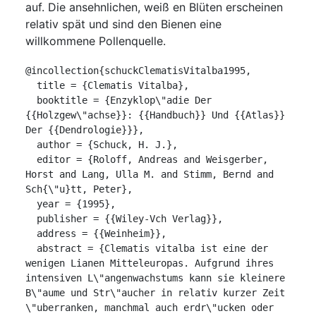
auf. Die ansehnlichen, weiß en Blüten erscheinen
relativ spät und sind den Bienen eine
willkommene Pollenquelle.
@incollection{schuckClematisVitalba1995,

  title = {Clematis Vitalba},

  booktitle = {Enzyklop\"adie Der 
{{Holzgew\"achse}}: {{Handbuch}} Und {{Atlas}} 
Der {{Dendrologie}}},

  author = {Schuck, H. J.},

  editor = {Roloff, Andreas and Weisgerber, 
Horst and Lang, Ulla M. and Stimm, Bernd and 
Sch{\"u}tt, Peter},

  year = {1995},

  publisher = {{Wiley-Vch Verlag}},

  address = {{Weinheim}},

  abstract = {Clematis vitalba ist eine der 
wenigen Lianen Mitteleuropas. Aufgrund ihres 
intensiven L\"angenwachstums kann sie kleinere 
B\"aume und Str\"aucher in relativ kurzer Zeit 
\"uberranken, manchmal auch erdr\"ucken oder 