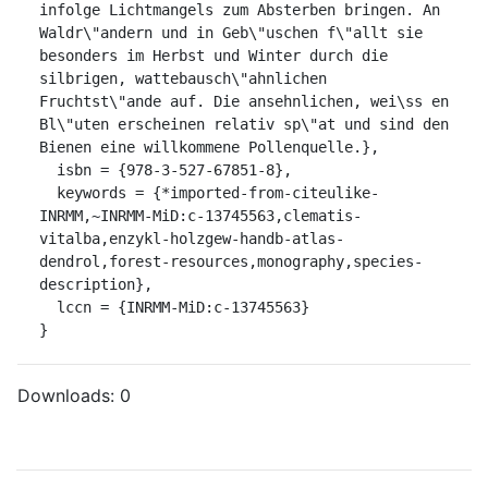
infolge Lichtmangels zum Absterben bringen. An 
Waldr\"andern und in Geb\"uschen f\"allt sie 
besonders im Herbst und Winter durch die 
silbrigen, wattebausch\"ahnlichen 
Fruchtst\"ande auf. Die ansehnlichen, wei\ss en 
Bl\"uten erscheinen relativ sp\"at und sind den 
Bienen eine willkommene Pollenquelle.},

  isbn = {978-3-527-67851-8},

  keywords = {*imported-from-citeulike-
INRMM,~INRMM-MiD:c-13745563,clematis-
vitalba,enzykl-holzgew-handb-atlas-
dendrol,forest-resources,monography,species-
description},

  lccn = {INRMM-MiD:c-13745563}

}
Downloads:
0