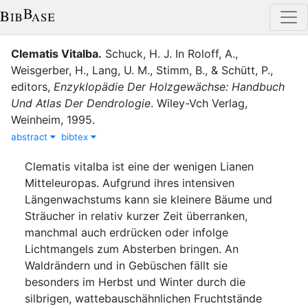
Clematis Vitalba
.
Schuck, H. J.
In
Roloff, A.
,
Weisgerber, H.
,
Lang, U. M.
,
Stimm, B.
,
&
Schütt, P.
,
editor
s
,
Enzyklopädie Der Holzgewächse: Handbuch
Und Atlas Der Dendrologie
.
Wiley-Vch Verlag
,
Weinheim
,
1995
.
abstract
bibtex
Clematis vitalba ist eine der wenigen Lianen
Mitteleuropas. Aufgrund ihres intensiven
Längenwachstums kann sie kleinere Bäume und
Sträucher in relativ kurzer Zeit überranken,
manchmal auch erdrücken oder infolge
Lichtmangels zum Absterben bringen. An
Waldrändern und in Gebüschen fällt sie
besonders im Herbst und Winter durch die
silbrigen, wattebauschähnlichen Fruchtstände