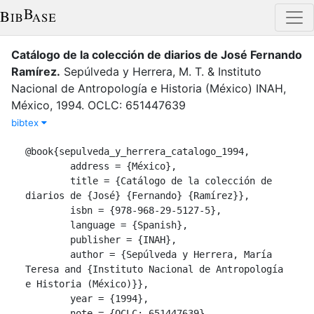
Catálogo de la colección de diarios de José Fernando
Ramírez
.
Sepúlveda y Herrera, M. T.
&
Instituto
Nacional de Antropología e Historia (México)
INAH
,
México
,
1994
.
OCLC: 651447639
bibtex
@book{sepulveda_y_herrera_catalogo_1994,

	address = {México},

	title = {Catálogo de la colección de 
diarios de {José} {Fernando} {Ramírez}},

	isbn = {978-968-29-5127-5},

	language = {Spanish},

	publisher = {INAH},

	author = {Sepúlveda y Herrera, María 
Teresa and {Instituto Nacional de Antropología 
e Historia (México)}},

	year = {1994},

	note = {OCLC: 651447639}
