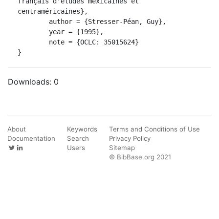
français d'études mexicaines et 
centraméricaines},

	author = {Stresser-Péan, Guy},

	year = {1995},

	note = {OCLC: 35015624}

}
Downloads:
0
About
Keywords
Terms and Conditions of Use
Documentation
Search
Privacy Policy
Users
Sitemap
© BibBase.org 2021