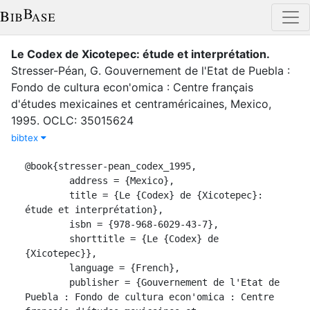
Le Codex de Xicotepec: étude et interprétation
.
Stresser-Péan, G.
Gouvernement de l'Etat de Puebla :
Fondo de cultura econ'omica : Centre français
d'études mexicaines et centraméricaines
,
Mexico
,
1995
.
OCLC: 35015624
bibtex
@book{stresser-pean_codex_1995,

	address = {Mexico},

	title = {Le {Codex} de {Xicotepec}: 
étude et interprétation},

	isbn = {978-968-6029-43-7},

	shorttitle = {Le {Codex} de 
{Xicotepec}},

	language = {French},

	publisher = {Gouvernement de l'Etat de 
Puebla : Fondo de cultura econ'omica : Centre 