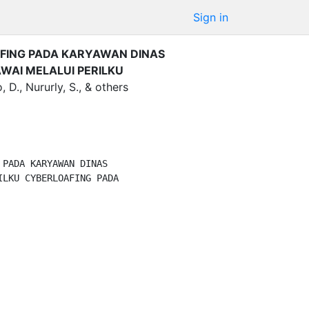
Sign in
AFING PADA KARYAWAN DINAS
AI MELALUI PERILKU
, D.
,
Nururly, S.
,
&
others
LKU CYBERLOAFING PADA 