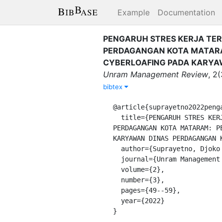
Example
Documentation
PENGARUH STRES KERJA TER
PERDAGANGAN KOTA MATARAM
CYBERLOAFING PADA KARY
Unram Management Review
,
2
(
bibtex
@article{suprayetno2022penga
  title={PENGARUH STRES KERJA TERHADAP KINERJA PEGAWAI MELALUI PERILKU CYBERLOAFING PADA KARYAWAN DINAS 
PERDAGANGAN KOTA MATARAM: P
KARYAWAN DINAS PERDAGANGAN K
  author={Suprayetno, Djoko and Nururly, Santi and others},

  journal={Unram Management Review},

  volume={2},

  number={3},

  pages={49--59},

  year={2022}

}