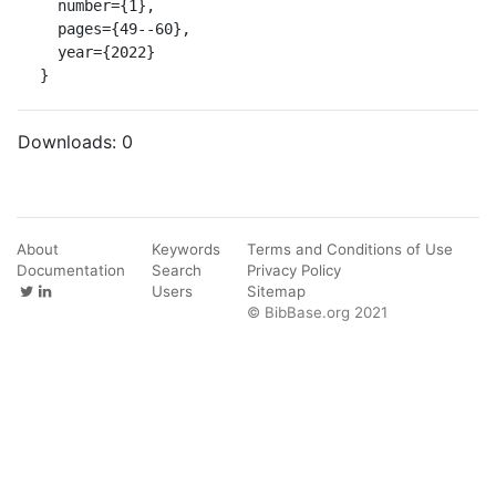
  number={1},

  pages={49--60},

  year={2022}

}
Downloads:
0
About
Keywords
Terms and Conditions of Use
Documentation
Search
Privacy Policy
Users
Sitemap
© BibBase.org 2021