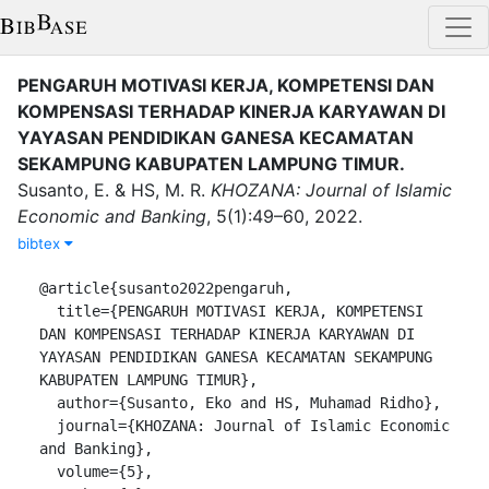
PENGARUH MOTIVASI KERJA, KOMPETENSI DAN
KOMPENSASI TERHADAP KINERJA KARYAWAN DI
YAYASAN PENDIDIKAN GANESA KECAMATAN
SEKAMPUNG KABUPATEN LAMPUNG TIMUR
.
Susanto, E.
&
HS, M. R.
KHOZANA: Journal of Islamic
Economic and Banking
,
5
(
1
)
:
49–60
,
2022
.
bibtex
@article{susanto2022pengaruh,

  title={PENGARUH MOTIVASI KERJA, KOMPETENSI 
DAN KOMPENSASI TERHADAP KINERJA KARYAWAN DI 
YAYASAN PENDIDIKAN GANESA KECAMATAN SEKAMPUNG 
KABUPATEN LAMPUNG TIMUR},

  author={Susanto, Eko and HS, Muhamad Ridho},

  journal={KHOZANA: Journal of Islamic Economic 
and Banking},

  volume={5},
